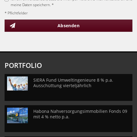
meine Daten speichern. *
* Pflichtfelder
Absenden
PORTFOLIO
SIERA Fund Umweltingenieure 8 % p.a.
Ausschüttung vierteljährlich
Habona Nahversorgungsimmobilien Fonds 09
mit 4 % netto p.a.