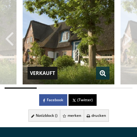
VERKAUFT
Facebook
(Twitter)
Notizblock (
)
merken
drucken