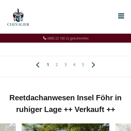
0800 22 100 22 gebührenfrei
1
2
3
4
5
Reetdachanwesen Insel Föhr in
ruhiger Lage ++ Verkauft ++