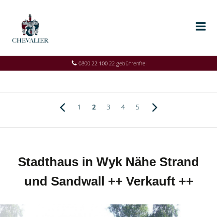
0800 22 100 22 gebührenfrei
1
2
3
4
5
Stadthaus in Wyk Nähe Strand
und Sandwall ++ Verkauft ++