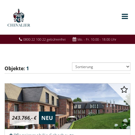
0800 22 100 22 gebührenfrei
Mo. - Fr. 10.00 - 18.00 Uhr
Objekte:
1
NEU
243.766,- €