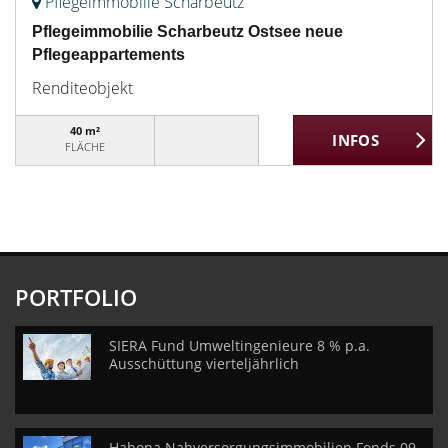
Pflegeimmobilie Scharbeutz
Pflegeimmobilie Scharbeutz Ostsee neue
Pflegeappartements
Renditeobjekt
40 m²
FLÄCHE
PORTFOLIO
SIERA Fund Umweltingenieure 8 % p.a.
Ausschüttung vierteljährlich
Habona Nahversorgungsimmobilien Fonds 09