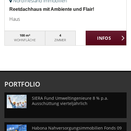
Nordfriesland Immobilien
Reetdachhaus mit Ambiente und Flair!
Haus
100 m²
4
WOHNFLÄCHE
ZIMMER
PORTFOLIO
SIERA Fund Umweltingenieure 8 % p.a.
Ausschüttung vierteljährlich
Habona Nahversorgungsimmobilien Fonds 09