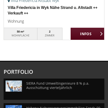
Villa Friedericia Altstadt Wyk
Villa Friedericia in Wyk Nähe Strand u. Altstadt ++
Verkauft ++
Wohnung
50 m²
2
WOHNFLÄCHE
ZIMMER
PORTFOLIO
SIERA Fund Umweltingenieure 8 % p.a.
Ausschüttung vierteljährlich
Habona Nahversorgungsimmobilien Fonds 09