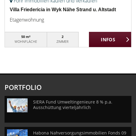
Föhr Immobilien kaufen und verkaufen
Villa Friedericia in Wyk Nähe Strand u. Altstadt
Etagenwohnung
50 m²
2
WOHNFLÄCHE
ZIMMER
PORTFOLIO
SIERA Fund Umweltingenieure 8 % p.a.
Ausschüttung vierteljährlich
Habona Nahversorgungsimmobilien Fonds 09