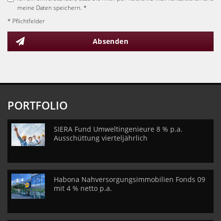
meine Daten speichern. *
* Pflichtfelder
Absenden
PORTFOLIO
SIERA Fund Umweltingenieure 8 % p.a.
Ausschüttung vierteljährlich
Habona Nahversorgungsimmobilien Fonds 09
mit 4 % netto p.a.