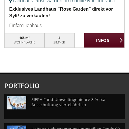
Landhaus "Rose Garden" Immobilie Nordfriesland
Exklusives Landhaus "Rose Garden" direkt vor
Sylt! zu verkaufen!
Einfamilienhaus
163 m²
4
WOHNFLÄCHE
ZIMMER
PORTFOLIO
SIERA Fund Umweltingenieure 8 % p.a.
Ausschüttung vierteljährlich
Habona Nahversorgungsimmobilien Fonds 09