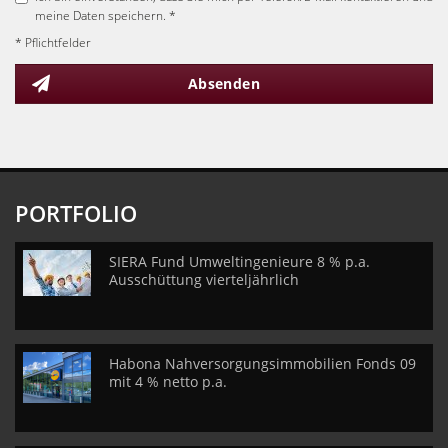
meine Daten speichern. *
* Pflichtfelder
Absenden
PORTFOLIO
SIERA Fund Umweltingenieure 8 % p.a.
Ausschüttung vierteljährlich
Habona Nahversorgungsimmobilien Fonds 09
mit 4 % netto p.a.