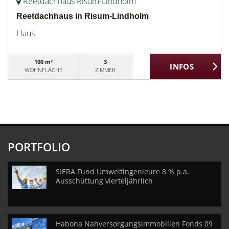
Reetdachhaus Risum-Lindholm
Reetdachhaus in Risum-Lindholm
Haus
100 m²
3
WOHNFLÄCHE
ZIMMER
PORTFOLIO
SIERA Fund Umweltingenieure 8 % p.a.
Ausschüttung vierteljährlich
Habona Nahversorgungsimmobilien Fonds 09