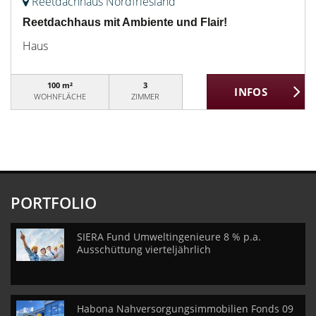
Reetdachhaus Nordfriesland
Reetdachhaus mit Ambiente und Flair!
Haus
100 m²
3
WOHNFLÄCHE
ZIMMER
PORTFOLIO
SIERA Fund Umweltingenieure 8 % p.a.
Ausschüttung vierteljährlich
Habona Nahversorgungsimmobilien Fonds 09