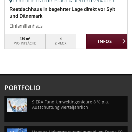
Immobilien Nordfriesland kaufen und verkaufen
Reetdachhaus in begehrter Lage direkt vor Sylt
und Dänemark
Einfamilienhaus
130 m²
4
WOHNFLÄCHE
ZIMMER
PORTFOLIO
SIERA Fund Umweltingenieure 8 % p.a.
Ausschüttung vierteljährlich
Habona Nahversorgungsimmobilien Fonds 09