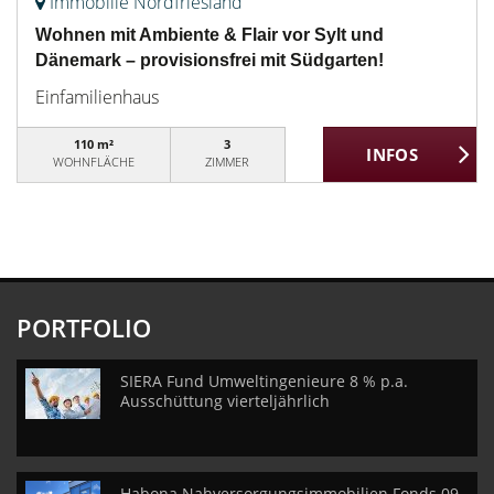
Immobilie Nordfriesland
Wohnen mit Ambiente & Flair vor Sylt und
Dänemark – provisionsfrei mit Südgarten!
Einfamilienhaus
110 m²
3
WOHNFLÄCHE
ZIMMER
PORTFOLIO
SIERA Fund Umweltingenieure 8 % p.a.
Ausschüttung vierteljährlich
Habona Nahversorgungsimmobilien Fonds 09