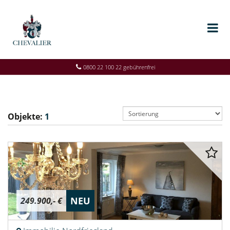
0800 22 100 22 gebührenfrei
Objekte:
1
NEU
249.900,- €