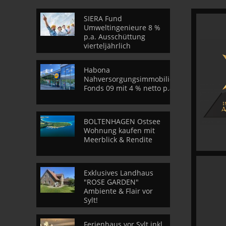
SIERA Fund
Umweltingenieure 8 %
p.a. Ausschüttung
vierteljährlich
Habona
Nahversorgungsimmobilien
Fonds 09 mit 4 % netto p.a.
BOLTENHAGEN Ostsee
Wohnung kaufen mit
Meerblick & Rendite
Exklusives Landhaus
"ROSE GARDEN"
Ambiente & Flair vor
Sylt!
Ferienhaus vor Sylt inkl.