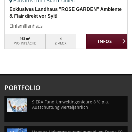
Haus in Nordfriesland kaufen
Exklusives Landhaus "ROSE GARDEN" Ambiente
& Flair direkt vor Sylt!
Einfamilienhaus
163 m²
4
WOHNFLÄCHE
ZIMMER
PORTFOLIO
SIERA Fund Umweltingenieure 8 % p.a.
Ausschüttung vierteljährlich
Habona Nahversorgungsimmobilien Fonds 09