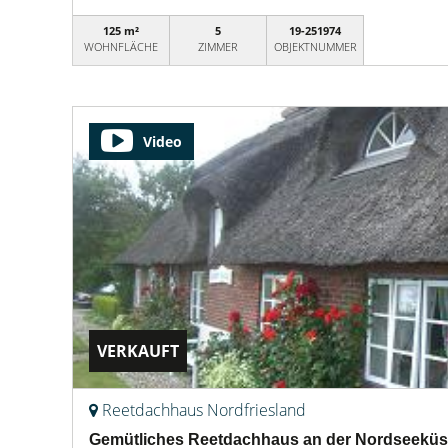
125 m²
5
19-251974
WOHNFLÄCHE
ZIMMER
OBJEKTNUMMER
Video
VERKAUFT
Reetdachhaus Nordfriesland
Gemütliches Reetdachhaus an der Nordseeküs