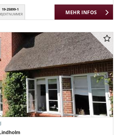
19-25899-1
MEHR INFOS
BJEKTNUMMER
d
Lindholm