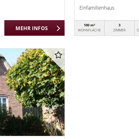
Einfamilienhaus
100 m²
3
MEHR INFOS
WOHNFLÄCHE
ZIMMER
O