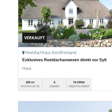
VERKAUFT
Reetdachhaus Nordfriesland
Exklusives Reetdachanwesen direkt vor Sylt
Haus
200 m²
6
19-25924
WOHNFLÄCHE
ZIMMER
OBJEKTNUMMER