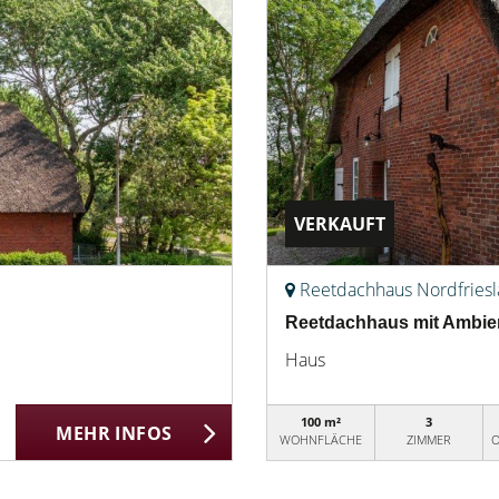
VERKAUFT
Reetdachhaus Nordfries
Reetdachhaus mit Ambien
Haus
100 m²
3
MEHR INFOS
WOHNFLÄCHE
ZIMMER
O