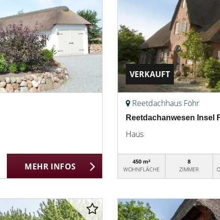
VERKAUFT
Reetdachhaus Föhr
Reetdachanwesen Insel F
Haus
450 m²
8
MEHR INFOS
WOHNFLÄCHE
ZIMMER
O