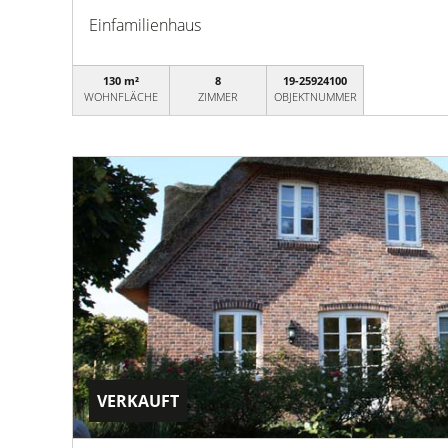
Einfamilienhaus
130 m²
8
19-25924100
WOHNFLÄCHE
ZIMMER
OBJEKTNUMMER
VERKAUFT