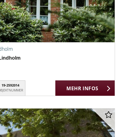
ndholm
Lindholm
19-2592014
MEHR INFOS
BJEKTNUMMER