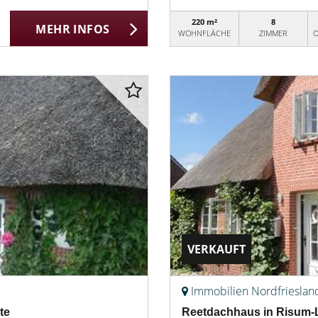
220 m²
8
MEHR INFOS
WOHNFLÄCHE
ZIMMER
O
VERKAUFT
Immobilien Nordfrieslan
te
Reetdachhaus in Risum-