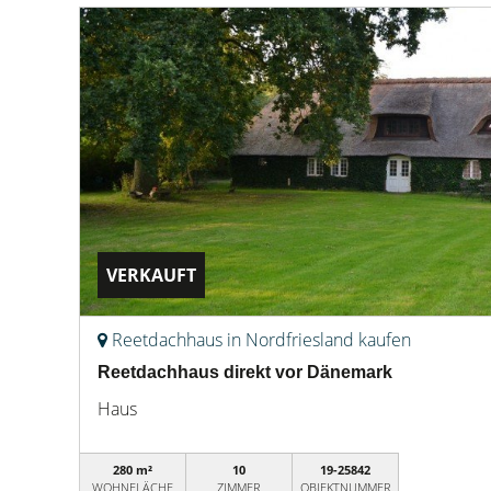
VERKAUFT
Reetdachhaus in Nordfriesland kaufen
Reetdachhaus direkt vor Dänemark
Haus
280 m²
10
19-25842
WOHNFLÄCHE
ZIMMER
OBJEKTNUMMER