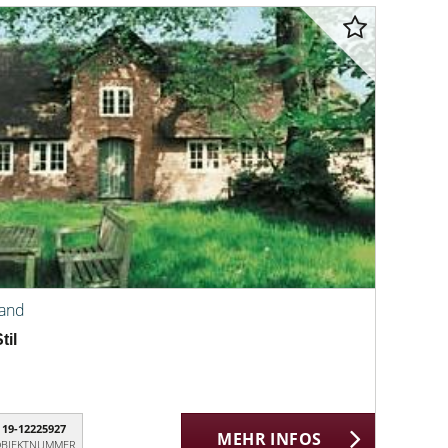
land
til
19-12225927
MEHR INFOS
BJEKTNUMMER