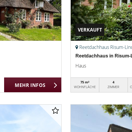
VERKAUFT
Reetdachhaus Risum-Li
Reetdachhaus in Risum-
Haus
75 m²
4
MEHR INFOS
WOHNFLÄCHE
ZIMMER
O