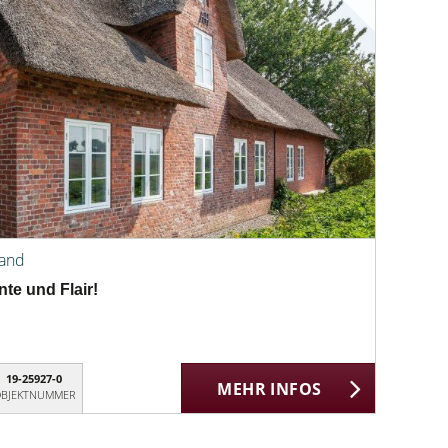
land
te und Flair!
19-25927-0
MEHR INFOS
BJEKTNUMMER