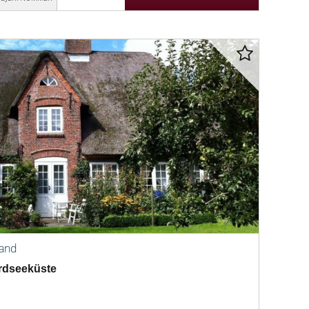
land
rdseeküste