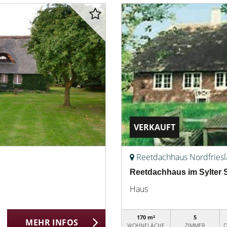
VERKAUFT
Reetdachhaus Nordfries
Reetdachhaus im Sylter S
Haus
170 m²
5
MEHR INFOS
WOHNFLÄCHE
ZIMMER
O