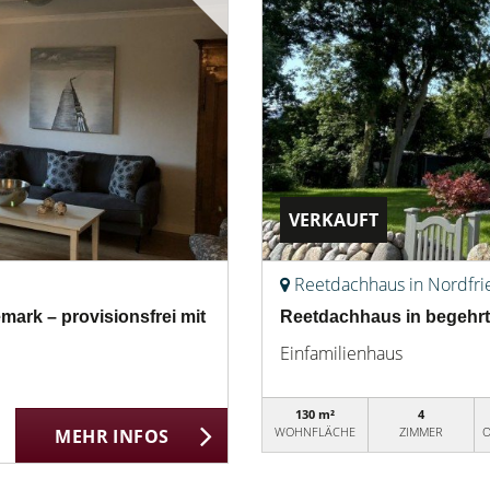
VERKAUFT
Reetdachhaus in Nordfri
mark – provisionsfrei mit
Reetdachhaus in begehrt
Einfamilienhaus
130 m²
4
WOHNFLÄCHE
ZIMMER
O
MEHR INFOS