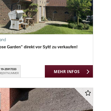
land
e Garden" direkt vor Sylt! zu verkaufen!
19-25917333
MEHR INFOS
BJEKTNUMMER