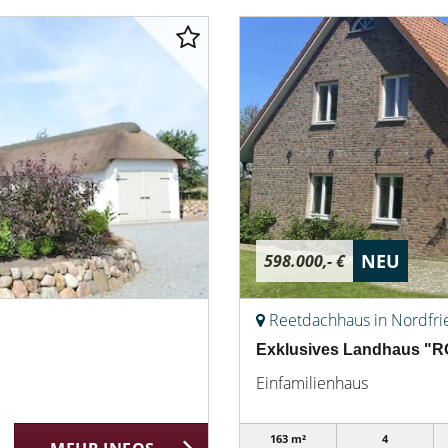
NEU
598.000,- €
Reetdachhaus in Nordfri
Exklusives Landhaus "RO
Einfamilienhaus
163 m²
4