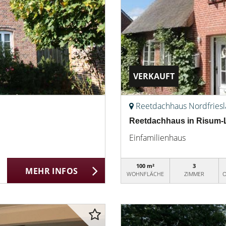
VERKAUFT
Reetdachhaus Nordfries
Reetdachhaus in Risum-
Einfamilienhaus
100 m²
3
MEHR INFOS
WOHNFLÄCHE
ZIMMER
O