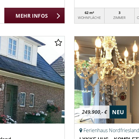
62 m²
3
MEHR INFOS
WOHNFLÄCHE
ZIMMER
O
NEU
249.900,- €
Ferienhaus Nordfrieslan