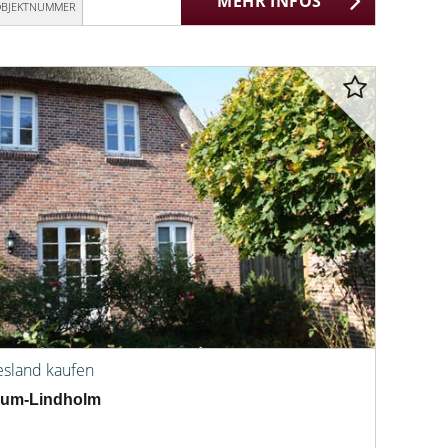
MEHR INFOS
BJEKTNUMMER
esland kaufen
isum-Lindholm