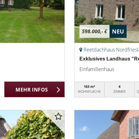
NEU
598.000,- €
Reetdachhaus Nordfries
Exklusives Landhaus "Ros
Einfamilienhaus
163 m²
4
MEHR INFOS
WOHNFLÄCHE
ZIMMER
O