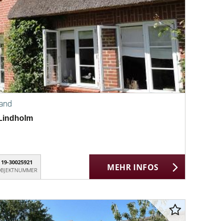
land
Lindholm
19-30025921
MEHR INFOS
BJEKTNUMMER