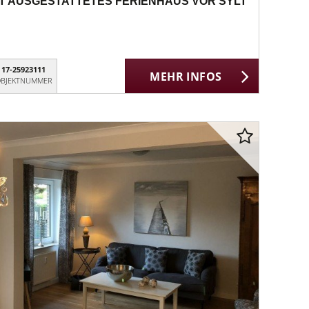
T AUSGESTATTETES FERIENHAUS VOR SYLT
17-25923111
MEHR INFOS
BJEKTNUMMER