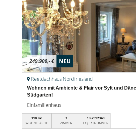
NEU
249.900,- €
Reetdachhaus Nordfriesland
Wohnen mit Ambiente & Flair vor Sylt und Däne
Südgarten!
Einfamilienhaus
110 m²
3
19-2592340
WOHNFLÄCHE
ZIMMER
OBJEKTNUMMER