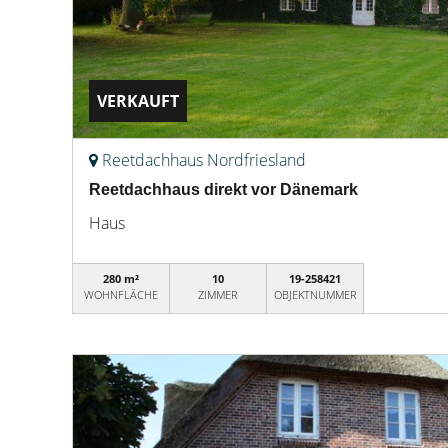
VERKAUFT
Reetdachhaus Nordfriesland
Reetdachhaus direkt vor Dänemark
Haus
280 m²
10
19-258421
WOHNFLÄCHE
ZIMMER
OBJEKTNUMMER