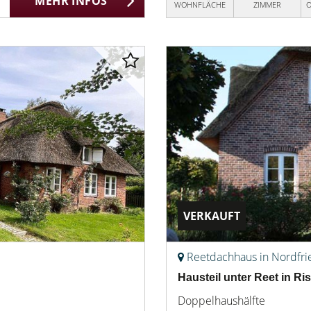
MEHR INFOS
WOHNFLÄCHE
ZIMMER
O
VERKAUFT
Reetdachhaus in Nordfri
Hausteil unter Reet in R
Doppelhaushälfte