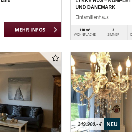
rland
LYKKE HUS – KOMPLET
UND DÄNEMARK
Einfamilienhaus
MEHR INFOS
110 m²
3
WOHNFLÄCHE
ZIMMER
O
NEU
249.900,- €