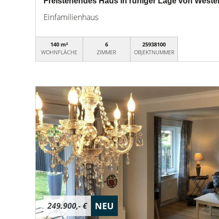
Freistehendes Haus in ruhiger Lage von Weste
Einfamilienhaus
140 m²
6
25938100
WOHNFLÄCHE
ZIMMER
OBJEKTNUMMER
NEU
249.900,- €