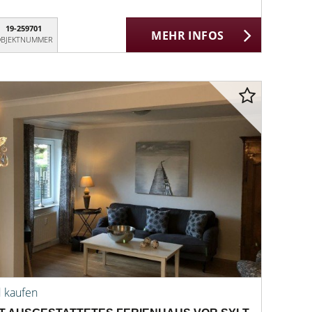
19-259701
MEHR INFOS
BJEKTNUMMER
d kaufen