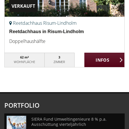
VERKAUFT
Reetdachhaus Risum-Lindholm
Reetdachhaus in Risum-Lindholm
Doppelhaushälfte
62 m²
3
WOHNFLÄCHE
ZIMMER
PORTFOLIO
SIERA Fund Umweltingenieure 8 % p.a.
Ausschüttung vierteljährlich