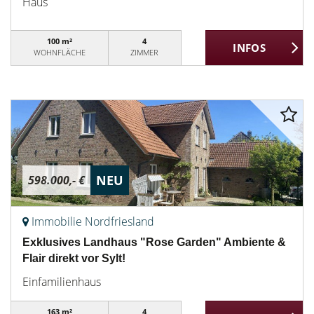
Haus
100 m²
4
WOHNFLÄCHE
ZIMMER
NEU
598.000,- €
Immobilie Nordfriesland
Exklusives Landhaus "Rose Garden" Ambiente &
Flair direkt vor Sylt!
Einfamilienhaus
163 m²
4