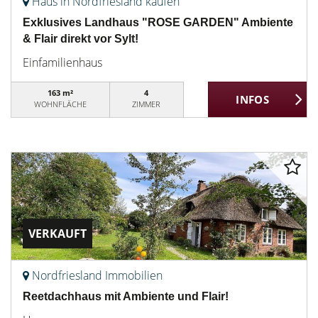
Haus in Nordfriesland kaufen
Exklusives Landhaus "ROSE GARDEN" Ambiente
& Flair direkt vor Sylt!
Einfamilienhaus
163 m²
4
WOHNFLÄCHE
ZIMMER
VERKAUFT
Nordfriesland Immobilien
Reetdachhaus mit Ambiente und Flair!