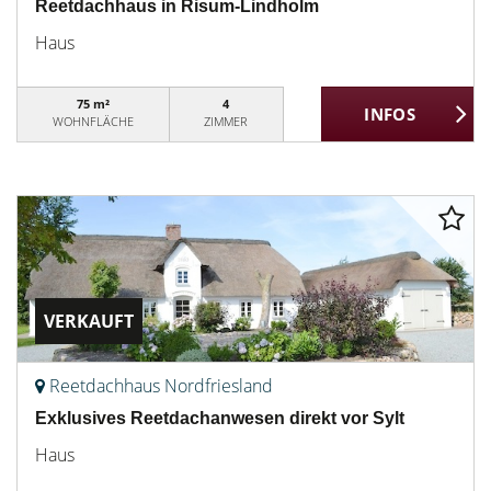
Reetdachhaus in Risum-Lindholm
Haus
75 m²
4
WOHNFLÄCHE
ZIMMER
VERKAUFT
Reetdachhaus Nordfriesland
Exklusives Reetdachanwesen direkt vor Sylt
Haus