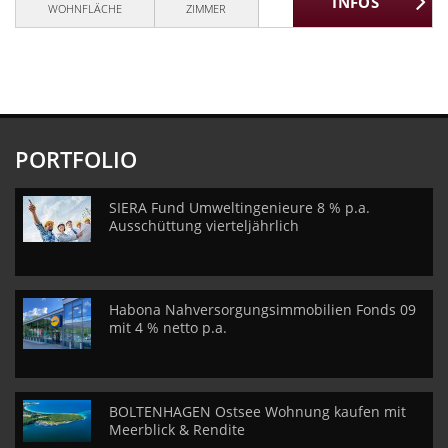
WOHNFLÄCHE
ZIMMER
PORTFOLIO
SIERA Fund Umweltingenieure 8 % p.a.
Ausschüttung vierteljährlich
Habona Nahversorgungsimmobilien Fonds 09
mit 4 % netto p.a.
BOLTENHAGEN Ostsee Wohnung kaufen mit
Meerblick & Rendite