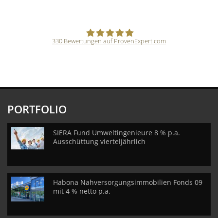
330
Bewertungen auf ProvenExpert.com
CVM GmbH
PORTFOLIO
SIERA Fund Umweltingenieure 8 % p.a.
Ausschüttung vierteljährlich
Habona Nahversorgungsimmobilien Fonds 09
mit 4 % netto p.a.