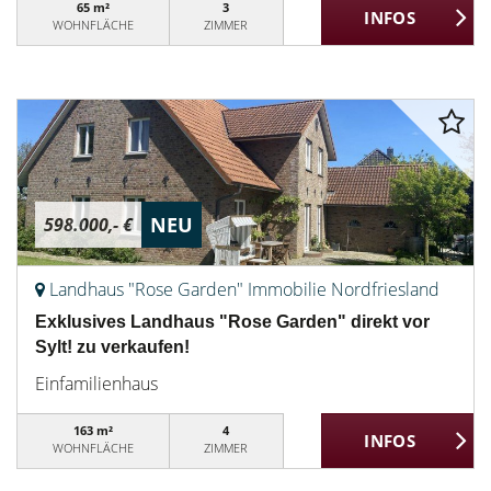
65 m²
3
WOHNFLÄCHE
ZIMMER
NEU
598.000,- €
Landhaus "Rose Garden" Immobilie Nordfriesland
Exklusives Landhaus "Rose Garden" direkt vor
Sylt! zu verkaufen!
Einfamilienhaus
163 m²
4
WOHNFLÄCHE
ZIMMER