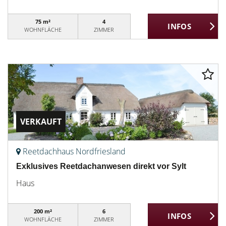
75 m²
4
WOHNFLÄCHE
ZIMMER
VERKAUFT
Reetdachhaus Nordfriesland
Exklusives Reetdachanwesen direkt vor Sylt
Haus
200 m²
6
WOHNFLÄCHE
ZIMMER