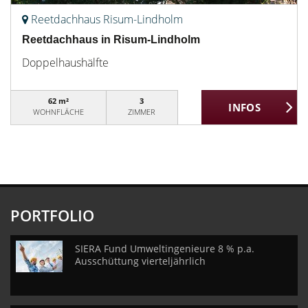
Reetdachhaus Risum-Lindholm
Reetdachhaus in Risum-Lindholm
Doppelhaushälfte
62 m²
3
WOHNFLÄCHE
ZIMMER
PORTFOLIO
SIERA Fund Umweltingenieure 8 % p.a.
Ausschüttung vierteljährlich