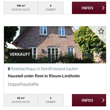
100 m²
4
WOHNFLÄCHE
ZIMMER
VERKAUFT
Reetdachhaus in Nordfriesland kaufen
Hausteil unter Reet in Risum-Lindholm
Doppelhaushälfte
62 m²
3
WOHNFLÄCHE
ZIMMER