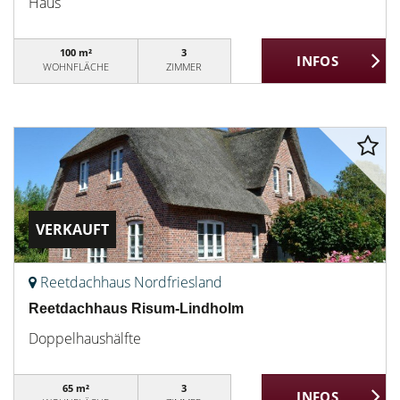
Haus
100 m²
3
WOHNFLÄCHE
ZIMMER
VERKAUFT
Reetdachhaus Nordfriesland
Reetdachhaus Risum-Lindholm
Doppelhaushälfte
65 m²
3