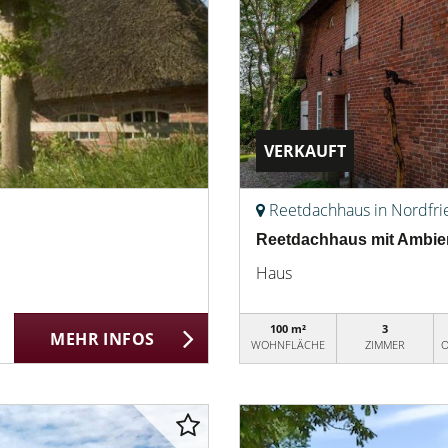
VERKAUFT
Reetdachhaus in Nordfri
Reetdachhaus mit Ambien
Haus
100 m²
3
MEHR INFOS
WOHNFLÄCHE
ZIMMER
O