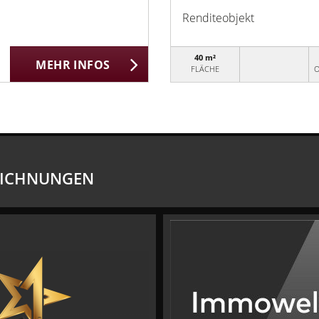
Renditeobjekt
40 m²
MEHR INFOS
FLÄCHE
O
EICHNUNGEN