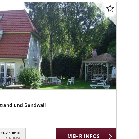
trand und Sandwall
11-25938100
MEHR INFOS
BJEKTNUMMER