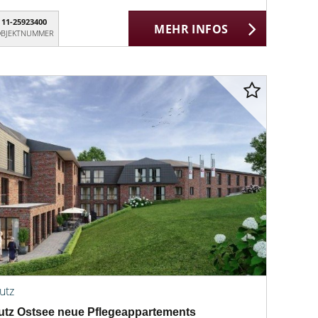
11-25923400
MEHR INFOS
BJEKTNUMMER
utz
utz Ostsee neue Pflegeappartements