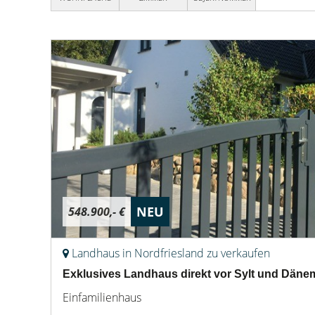
NEU
548.900,- €
Landhaus in Nordfriesland zu verkaufen
Exklusives Landhaus direkt vor Sylt und Däne
Einfamilienhaus