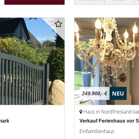
NEU
249.900,- €
Haus in Nordfriesland k
mark
Verkauf Ferienhaus vor Sy
Einfamilienhaus