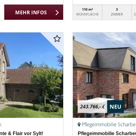
110 m²
3
MEHR INFOS
WOHNFLÄCHE
ZIMMER
O
NEU
243.766,- €
n
Pflegeimmobilie Scharbe
 & Flair vor Sylt!
Pflegeimmobilie Scharbe