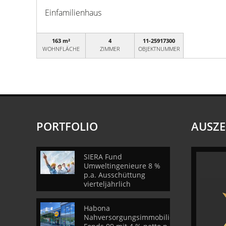
Einfamilienhaus
163 m²
4
11-25917300
WOHNFLÄCHE
ZIMMER
OBJEKTNUMMER
PORTFOLIO
AUSZ
SIERA Fund
Umweltingenieure 8 %
p.a. Ausschüttung
vierteljährlich
Habona
Nahversorgungsimmobilien