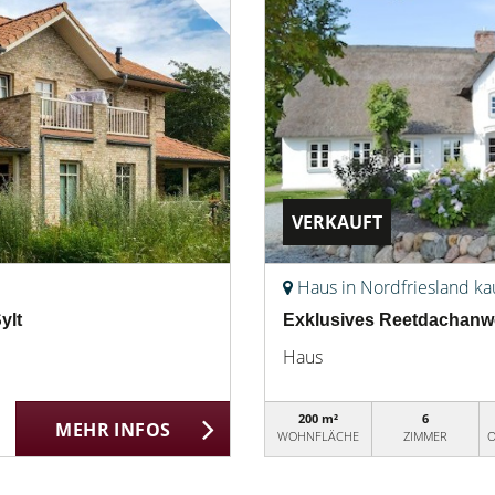
VERKAUFT
Haus in Nordfriesland k
ylt
Exklusives Reetdachanwe
Haus
200 m²
6
MEHR INFOS
WOHNFLÄCHE
ZIMMER
O