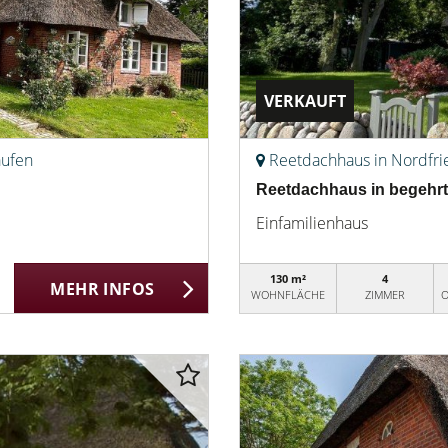
VERKAUFT
aufen
Reetdachhaus in Nordfri
Reetdachhaus in begehrt
Einfamilienhaus
130 m²
4
MEHR INFOS
WOHNFLÄCHE
ZIMMER
O