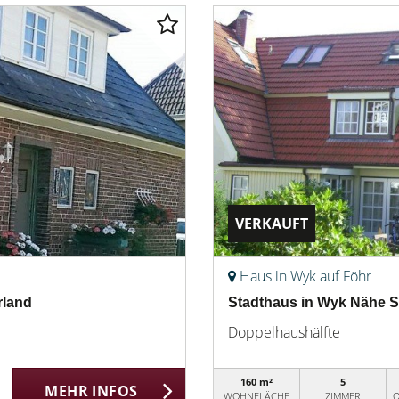
VERKAUFT
Haus in Wyk auf Föhr
rland
Stadthaus in Wyk Nähe S
Doppelhaushälfte
160 m²
5
MEHR INFOS
WOHNFLÄCHE
ZIMMER
O