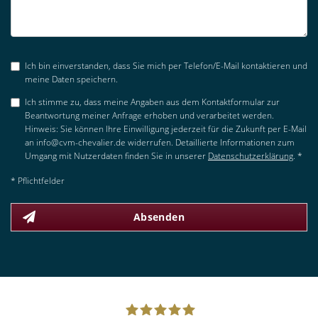
Ich bin einverstanden, dass Sie mich per Telefon/E-Mail kontaktieren und
meine Daten speichern.
Ich stimme zu, dass meine Angaben aus dem Kontaktformular zur
Beantwortung meiner Anfrage erhoben und verarbeitet werden.
Hinweis: Sie können Ihre Einwilligung jederzeit für die Zukunft per E-Mail
an info@cvm-chevalier.de widerrufen. Detaillierte Informationen zum
Umgang mit Nutzerdaten finden Sie in unserer
Datenschutzerklärung
. *
* Pflichtfelder
Absenden