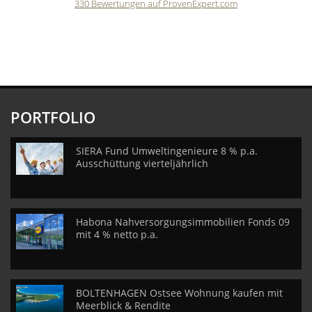
330
Bewertungen auf ProvenExpert.com
CVM GmbH
PORTFOLIO
SIERA Fund Umweltingenieure 8 % p.a.
Ausschüttung vierteljährlich
Habona Nahversorgungsimmobilien Fonds 09
mit 4 % netto p.a.
BOLTENHAGEN Ostsee Wohnung kaufen mit
Meerblick & Rendite