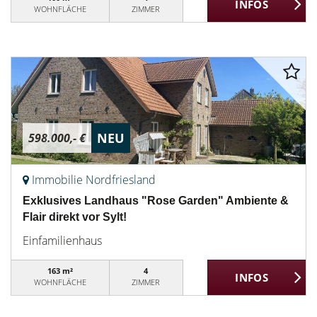
WOHNFLÄCHE
ZIMMER
NEU
598.000,- €
Immobilie Nordfriesland
Exklusives Landhaus "Rose Garden" Ambiente &
Flair direkt vor Sylt!
Einfamilienhaus
163 m²
4
WOHNFLÄCHE
ZIMMER