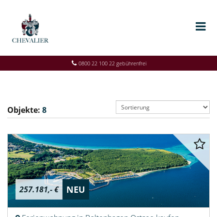
0800 22 100 22 gebührenfrei
Objekte:
8
NEU
257.181,- €