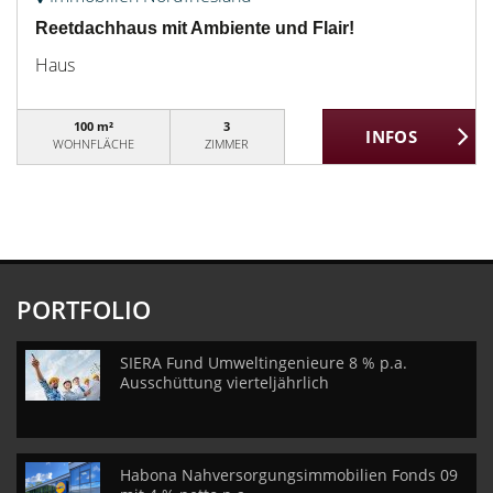
Reetdachhaus mit Ambiente und Flair!
Haus
100 m²
3
WOHNFLÄCHE
ZIMMER
PORTFOLIO
SIERA Fund Umweltingenieure 8 % p.a.
Ausschüttung vierteljährlich
Habona Nahversorgungsimmobilien Fonds 09