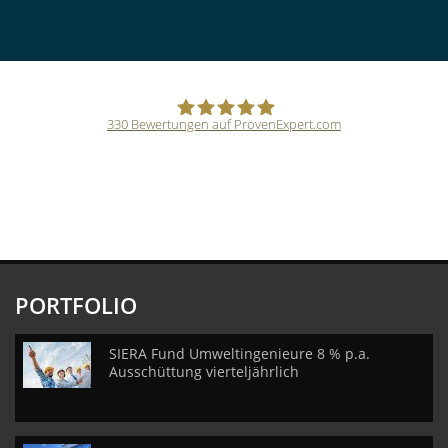
330
Bewertungen auf ProvenExpert.com
CVM GmbH
PORTFOLIO
SIERA Fund Umweltingenieure 8 % p.a.
Ausschüttung vierteljährlich