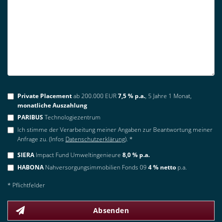
Private Placement
ab 200.000 EUR
7,5 % p.a.
, 5 Jahre 1 Monat,
monatliche Auszahlung
PARIBUS
Technologiezentrum
Ich stimme der Verarbeitung meiner Angaben zur Beantwortung meiner
Anfrage zu. (Infos
Datenschutzerklärung
). *
SIERA
Impact Fund Umweltingenieure
8,0 % p.a.
HABONA
Nahversorgungsimmobilien Fonds 09
4 % netto
p.a.
* Pflichtfelder
Absenden