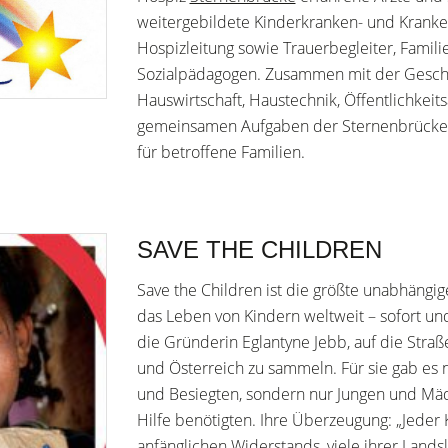
weitergebildete Kinderkranken- und Kranken
Hospizleitung sowie Trauerbegleiter, Famil
Sozialpädagogen. Zusammen mit der Geschäf
Hauswirtschaft, Haustechnik, Öffentlichkeits
gemeinsamen Aufgaben der Sternenbrücke un
für betroffene Familien.
SAVE THE CHILDREN
Save the Children ist die größte unabhängi
das Leben von Kindern weltweit – sofort und
die Gründerin Eglantyne Jebb, auf die Stra
und Österreich zu sammeln. Für sie gab es 
und Besiegten, sondern nur Jungen und Mä
Hilfe benötigten. Ihre Überzeugung: „Jeder Kr
anfänglichen Widerstands, viele ihrer Land