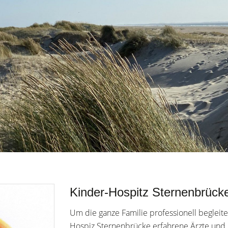
Kinder-Hospitz Sternenbrück
Um die ganze Familie professionell begleite
Hospiz
Sternenbrücke
erfahrene Ärzte und 