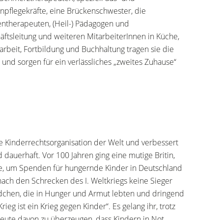
pflegekräfte, eine Brückenschwester, die
ientherapeuten, (Heil-) Pädagogen und
tsleitung und weiteren MitarbeiterInnen in Küche,
arbeit, Fortbildung und Buchhaltung tragen sie die
d sorgen für ein verlässliches „zweites Zuhause“
ge Kinderrechtsorganisation der Welt und verbessert
 dauerhaft. Vor 100 Jahren ging eine mutige Britin,
ße, um Spenden für hungernde Kinder in Deutschland
nach den Schrecken des I. Weltkriegs keine Sieger
dchen, die in Hunger und Armut lebten und dringend
ieg ist ein Krieg gegen Kinder“. Es gelang ihr, trotz
sleute davon zu überzeugen, dass Kindern in Not