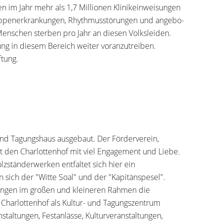
 im Jahr mehr als 1,7 Millionen Klinikeinweisungen
appenerkrankungen, Rhythmusstörungen und ange­bo­
enschen sterben pro Jahr an diesen Volks­leiden.
ung in diesem Bereich weiter voranzutreiben.
ftung.
und Tagungshaus ausgebaut. Der Förderverein,
et den Charlottenhof mit viel Engagement und Liebe.
ständerwerken entfaltet sich hier ein
sich der "Witte Soal" und der "Kapitänspesel".
tungen im großen und kleineren Rahmen die
 Charlottenhof als Kultur- und Tagungszentrum
taltungen, Festanlässe, Kulturveranstaltungen,