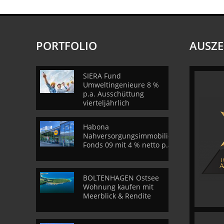
PORTFOLIO
AUSZ
SIERA Fund
Umweltingenieure 8 %
p.a. Ausschüttung
vierteljährlich
Habona
Nahversorgungsimmobilien
Fonds 09 mit 4 % netto p.a.
BOLTENHAGEN Ostsee
Wohnung kaufen mit
Meerblick & Rendite