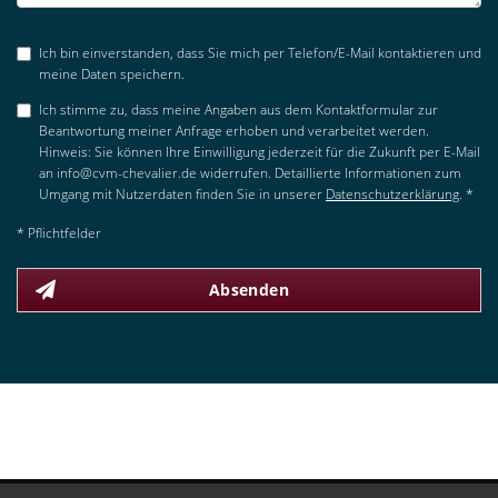
Ich bin einverstanden, dass Sie mich per Telefon/E-Mail kontaktieren und
meine Daten speichern.
Ich stimme zu, dass meine Angaben aus dem Kontaktformular zur
Beantwortung meiner Anfrage erhoben und verarbeitet werden.
Hinweis: Sie können Ihre Einwilligung jederzeit für die Zukunft per E-Mail
an info@cvm-chevalier.de widerrufen. Detaillierte Informationen zum
Umgang mit Nutzerdaten finden Sie in unserer
Datenschutzerklärung
. *
* Pflichtfelder
Absenden