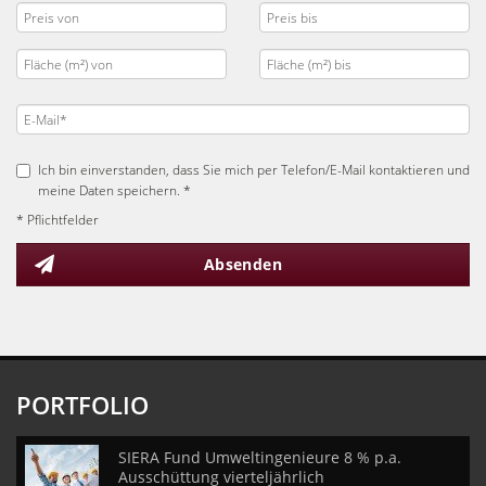
Ich bin einverstanden, dass Sie mich per Telefon/E-Mail kontaktieren und
meine Daten speichern. *
* Pflichtfelder
Absenden
PORTFOLIO
SIERA Fund Umweltingenieure 8 % p.a.
Ausschüttung vierteljährlich