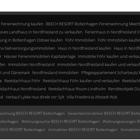
 Ferienwohnung kaufen
BEECH RESORT Boltenhagen Ferienwohnung Meerb
sives Landhaus in Nordfriesland zu verkaufen
Ferienhaus in Nordfriesland V
ung in Boltenhagen Ostsee kaufen
Föhr Immobilien
Föhr Immobilien kaufe
a Nahversorgungsimmobilien
Haus in Nordfriesland kaufen
Haus in Nordf
r
Häuser Ferienimmobilien Kapitalanlage
Immobilie Föhr kaufen und verka
fen
Immobilien Nordfriesland
Immobilien Nordfriesland kaufen und verkau
lt und Dänemark
Nordfriesland Immobilien
Pflegeappartement Scharbeutz 
e
Reetdachhaus Föhr
Reetdachhaus Föhr kaufen und verkaufen
Reetdachh
tdachhaus Nordfriesland
Reetdachhaus Risum-Lindholm
Renditeobjekt Dü
nd
Verkauf Lykke Hus direkt vor Sylt
Villa Friedericia Altstadt Wyk
wohnung BEECH RESORT Boltenhagen
Gewerbeimmobilien BEECH RESORT Bolt
oltenhagen
Wohnungssuche BEECH RESORT Boltenhagen
Wohnungsanzeigen B
BEECH RESORT Boltenhagen
Immobilien BEECH RESORT Boltenhagen
Immobilie