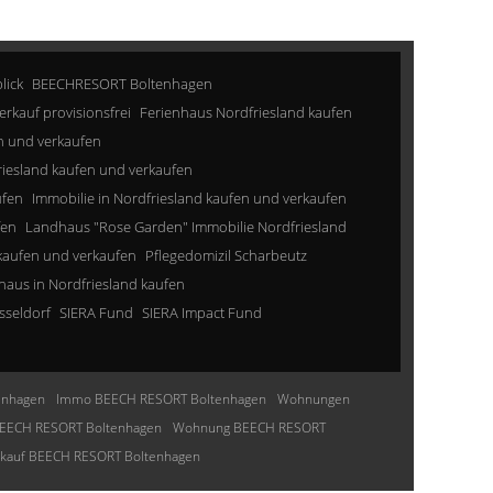
lick
BEECHRESORT Boltenhagen
erkauf provisionsfrei
Ferienhaus Nordfriesland kaufen
n und verkaufen
riesland kaufen und verkaufen
ufen
Immobilie in Nordfriesland kaufen und verkaufen
fen
Landhaus "Rose Garden" Immobilie Nordfriesland
kaufen und verkaufen
Pflegedomizil Scharbeutz
aus in Nordfriesland kaufen
sseldorf
SIERA Fund
SIERA Impact Fund
enhagen
Immo BEECH RESORT Boltenhagen
Wohnungen
EECH RESORT Boltenhagen
Wohnung BEECH RESORT
nkauf BEECH RESORT Boltenhagen