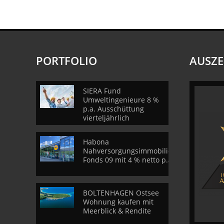
PORTFOLIO
AUSZ
SIERA Fund
Umweltingenieure 8 %
p.a. Ausschüttung
vierteljährlich
Habona
Nahversorgungsimmobilien
Fonds 09 mit 4 % netto p.a.
BOLTENHAGEN Ostsee
Wohnung kaufen mit
Meerblick & Rendite