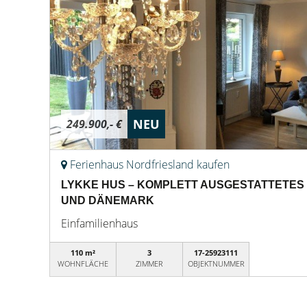
NEU
249.900,- €
Ferienhaus Nordfriesland kaufen
LYKKE HUS – KOMPLETT AUSGESTATTETES
UND DÄNEMARK
Einfamilienhaus
110 m²
3
17-25923111
WOHNFLÄCHE
ZIMMER
OBJEKTNUMMER