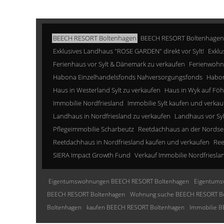
BEECH RESORT Boltenhagen
BEECH RESORT Boltenhagen
Exklusives Landhaus "ROSE GARDEN" direkt vor Sylt!
Exklu
Ferienhaus vor Sylt & Dänemark zu verkaufen
Ferienwohn
Habona Einzelhandelsfonds Nahversorgungsfonds
Habon
Haus in Westerland Sylt zu verkaufen
Haus in Wyk auf Föh
Immobilie Nordfriesland
Immobilie Sylt kaufen und verkau
Landhaus in Nordfriesland zu verkaufen
Landhaus vor Sy
Pflegeimmobilie Scharbeutz
Reetdachhaus an der Nordse
Reetdachhaus in Nordfriesland kaufen und verkaufen
Ree
SIERA Impact Growth Fund
Verkauf Immobilie Nordfriesla
Eigentumswohnungen BEECH RESORT Boltenhagen
Eigentums
BEECH RESORT Boltenhagen
Wohnung suche BEECH RESORT B
Boltenhagen
kaufen BEECH RESORT Boltenhagen
Immobilie 