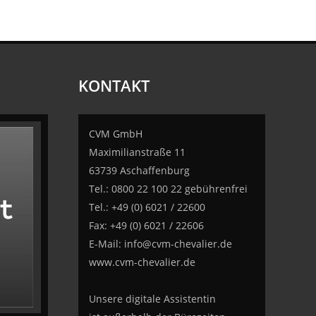
KONTAKT
CVM GmbH
Maximilianstraße 11
63739 Aschaffenburg
Tel.: 0800 22 100 22 gebührenfrei
Tel.: +49 (0) 6021 / 22600
Fax: +49 (0) 6021 / 22606
E-Mail:
info@cvm-chevalier.de
www.cvm-chevalier.de
Unsere digitale Assistentin