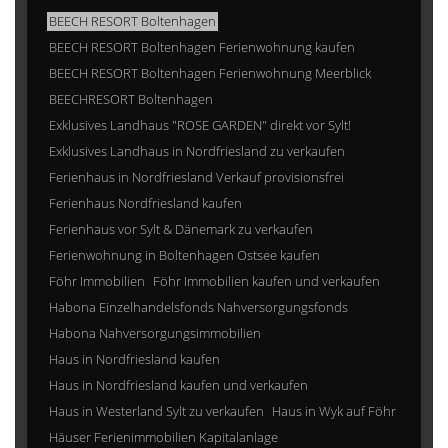
BEECH RESORT Boltenhagen
BEECH RESORT Boltenhagen Ferienwohnung kaufen
BEECH RESORT Boltenhagen Ferienwohnung Meerblick
BEECHRESORT Boltenhagen
Exklusives Landhaus "ROSE GARDEN" direkt vor Sylt!
Exklusives Landhaus in Nordfriesland zu verkaufen
Ferienhaus in Nordfriesland Verkauf provisionsfrei
Ferienhaus Nordfriesland kaufen
Ferienhaus vor Sylt & Dänemark zu verkaufen
Ferienwohnung in Boltenhagen Ostsee kaufen
Föhr Immobilien
Föhr Immobilien kaufen und verkaufen
Habona Einzelhandelsfonds Nahversorgungsfonds
Habona Nahversorgungsimmobilien
Haus in Nordfriesland kaufen
Haus in Nordfriesland kaufen und verkaufen
Haus in Westerland Sylt zu verkaufen
Haus in Wyk auf Föhr
Häuser Ferienimmobilien Kapitalanlage