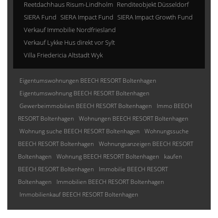
Reetdachhaus Risum-Lindholm
Renditeobjekt Düsseldorf
SIERA Fund
SIERA Impact Fund
SIERA Impact Growth Fund
Verkauf Immobilie Nordfriesland
Verkauf Lykke Hus direkt vor Sylt
Villa Friedericia Altstadt Wyk
Eigentumswohnungen BEECH RESORT Boltenhagen
Eigentumswohnung BEECH RESORT Boltenhagen
Gewerbeimmobilien BEECH RESORT Boltenhagen
Immo BEECH
RESORT Boltenhagen
Wohnungen BEECH RESORT Boltenhagen
Wohnung suche BEECH RESORT Boltenhagen
Wohnungssuche
BEECH RESORT Boltenhagen
Wohnungsanzeigen BEECH RESORT
Boltenhagen
Wohnung BEECH RESORT Boltenhagen
kaufen
BEECH RESORT Boltenhagen
Immobilie BEECH RESORT
Boltenhagen
Immobilien BEECH RESORT Boltenhagen
Immobilienkauf BEECH RESORT Boltenhagen