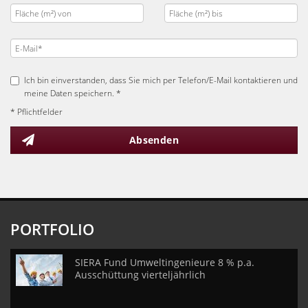
Ich bin einverstanden, dass Sie mich per Telefon/E-Mail kontaktieren und
meine Daten speichern. *
* Pflichtfelder
Absenden
PORTFOLIO
SIERA Fund Umweltingenieure 8 % p.a.
Ausschüttung vierteljährlich