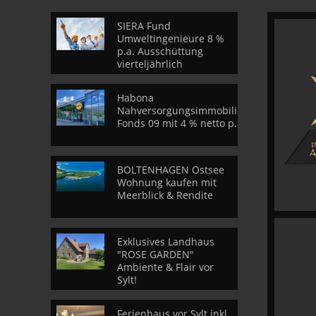
SIERA Fund
Umweltingenieure 8 %
p.a. Ausschüttung
vierteljährlich
Habona
Nahversorgungsimmobilien
Fonds 09 mit 4 % netto p.a.
BOLTENHAGEN Ostsee
Wohnung kaufen mit
Meerblick & Rendite
Exklusives Landhaus
"ROSE GARDEN"
Ambiente & Flair vor
Sylt!
Ferienhaus vor Sylt inkl.