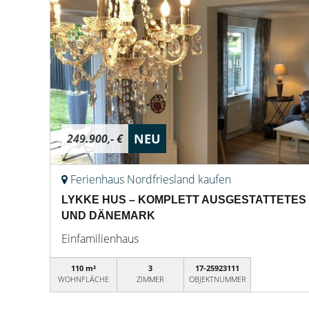
NEU
249.900,- €
Ferienhaus Nordfriesland kaufen
LYKKE HUS – KOMPLETT AUSGESTATTETES
UND DÄNEMARK
Einfamilienhaus
110 m²
3
17-25923111
WOHNFLÄCHE
ZIMMER
OBJEKTNUMMER