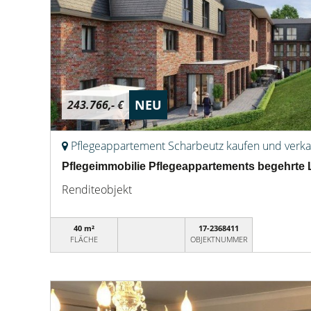
NEU
243.766,- €
Pflegeappartement Scharbeutz kaufen und verk
Pflegeimmobilie Pflegeappartements begehrte 
Renditeobjekt
40 m²
17-2368411
FLÄCHE
OBJEKTNUMMER