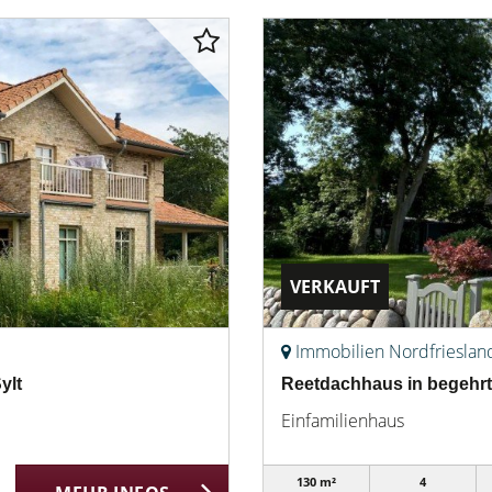
VERKAUFT
Immobilien Nordfrieslan
ylt
Reetdachhaus in begehrt
Einfamilienhaus
130 m²
4