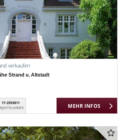
und verkaufen
ähe Strand u. Altstadt
17-2593811
MEHR INFOS
BJEKTNUMMER