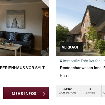
VERKAUFT
Immobilie Föhr kaufen u
 FERIENHAUS VOR SYLT
Reetdachanwesen Insel F
Haus
450 m²
8
WOHNFLÄCHE
ZIMMER
O
MEHR INFOS