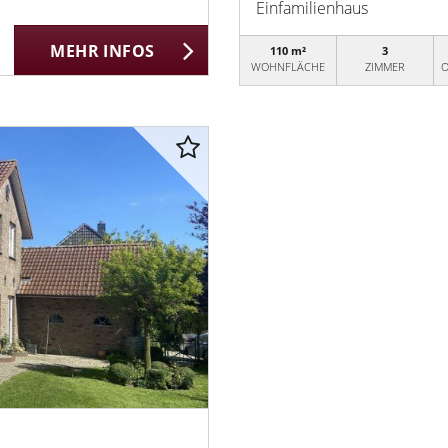
Einfamilienhaus
MEHR INFOS
110 m²
3
WOHNFLÄCHE
ZIMMER
O