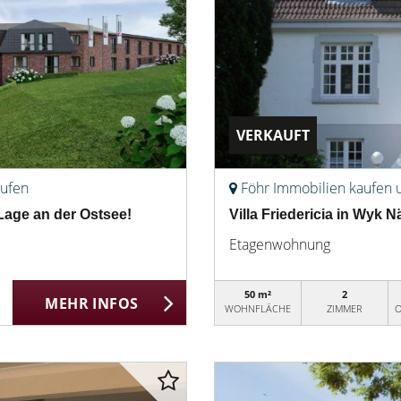
VERKAUFT
aufen
Föhr Immobilien kaufen 
Lage an der Ostsee!
Villa Friedericia in Wyk N
Etagenwohnung
50 m²
2
MEHR INFOS
WOHNFLÄCHE
ZIMMER
O