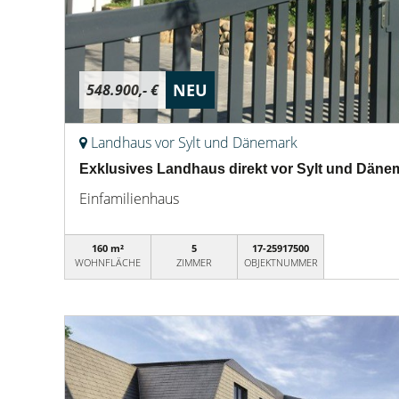
NEU
548.900,- €
Landhaus vor Sylt und Dänemark
Exklusives Landhaus direkt vor Sylt und Däne
Einfamilienhaus
160 m²
5
17-25917500
WOHNFLÄCHE
ZIMMER
OBJEKTNUMMER