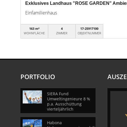
Exklusives Landhaus "ROSE GARDEN" Ambiente 
Einfamilienhaus
163 m²
4
17-25917100
WOHNFLÄCHE
ZIMMER
OBJEKTNUMMER
PORTFOLIO
AUSZ
SIERA Fund
Umweltingenieure 8 %
p.a. Ausschüttung
vierteljährlich
Habona