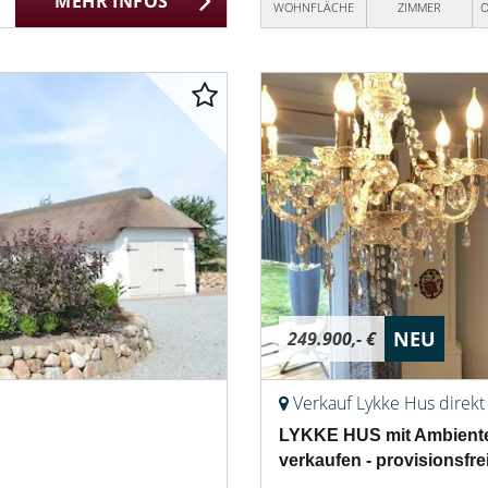
MEHR INFOS
WOHNFLÄCHE
ZIMMER
O
NEU
249.900,- €
Verkauf Lykke Hus direkt 
LYKKE HUS mit Ambiente 
verkaufen - provisionsfrei