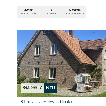
200 m²
6
17-025938
WOHNFLÄCHE
ZIMMER
OBJEKTNUMMER
NEU
598.000,- €
Haus in Nordfriesland kaufen