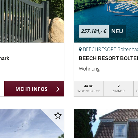
NEU
257.181,- €
BEECHRESORT Boltenha
mark
BEECH RESORT BOLTENH
Wohnung
44 m²
2
MEHR INFOS
WOHNFLÄCHE
ZIMMER
O