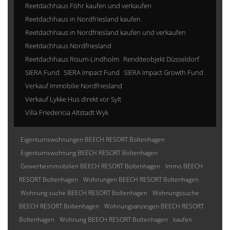
Reetdachhaus Föhr kaufen und verkaufen
Reetdachhaus in Nordfriesland kaufen
Reetdachhaus in Nordfriesland kaufen und verkaufen
Reetdachhaus Nordfriesland
Reetdachhaus Risum-Lindholm
Renditeobjekt Düsseldorf
SIERA Fund
SIERA Impact Fund
SIERA Impact Growth Fund
Verkauf Immobilie Nordfriesland
Verkauf Lykke Hus direkt vor Sylt
Villa Friedericia Altstadt Wyk
Eigentumswohnungen BEECH RESORT Boltenhagen
Eigentumswohnung BEECH RESORT Boltenhagen
Gewerbeimmobilien BEECH RESORT Boltenhagen
Immo BEECH
RESORT Boltenhagen
Wohnungen BEECH RESORT Boltenhagen
Wohnung suche BEECH RESORT Boltenhagen
Wohnungssuche
BEECH RESORT Boltenhagen
Wohnungsanzeigen BEECH RESORT
Boltenhagen
Wohnung BEECH RESORT Boltenhagen
kaufen