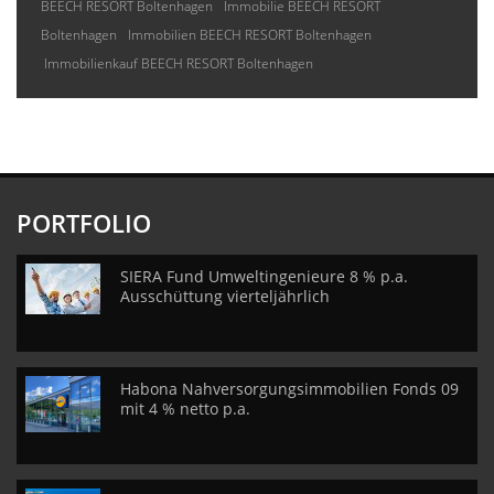
BEECH RESORT Boltenhagen
Immobilie BEECH RESORT
Boltenhagen
Immobilien BEECH RESORT Boltenhagen
Immobilienkauf BEECH RESORT Boltenhagen
PORTFOLIO
SIERA Fund Umweltingenieure 8 % p.a.
Ausschüttung vierteljährlich
Habona Nahversorgungsimmobilien Fonds 09
mit 4 % netto p.a.