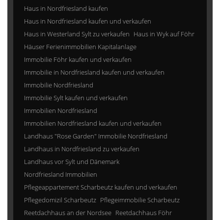
Haus in Nordfriesland kaufen
Haus in Nordfriesland kaufen und verkaufen
Haus in Westerland Sylt zu verkaufen
Haus in Wyk auf Föhr
Häuser Ferienimmobilien Kapitalanlage
Immobilie Föhr kaufen und verkaufen
Immobilie in Nordfriesland kaufen und verkaufen
Immobilie Nordfriesland
Immobilie Sylt kaufen und verkaufen
Immobilien Nordfriesland
Immobilien Nordfriesland kaufen und verkaufen
Landhaus "Rose Garden" Immobilie Nordfriesland
Landhaus in Nordfriesland zu verkaufen
Landhaus vor Sylt und Dänemark
Nordfriesland Immobilien
Pflegeappartement Scharbeutz kaufen und verkaufen
Pflegedomizil Scharbeutz
Pflegeimmobilie Scharbeutz
Reetdachhaus an der Nordsee
Reetdachhaus Föhr