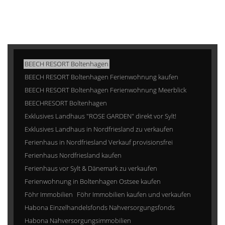
BEECH RESORT Boltenhagen
BEECH RESORT Boltenhagen Ferienwohnung kaufen
BEECH RESORT Boltenhagen Ferienwohnung Meerblick
BEECHRESORT Boltenhagen
Exklusives Landhaus "ROSE GARDEN" direkt vor Sylt!
Exklusives Landhaus in Nordfriesland zu verkaufen
Ferienhaus in Nordfriesland Verkauf provisionsfrei
Ferienhaus Nordfriesland kaufen
Ferienhaus vor Sylt & Dänemark zu verkaufen
Ferienwohnung in Boltenhagen Ostsee kaufen
Föhr Immobilien
Föhr Immobilien kaufen und verkaufen
Habona Einzelhandelsfonds Nahversorgungsfonds
Habona Nahversorgungsimmobilien