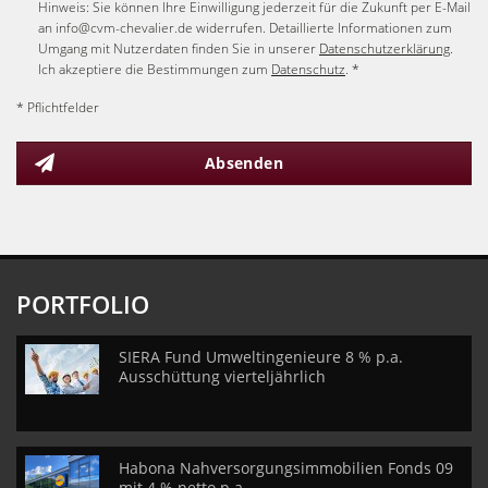
Hinweis: Sie können Ihre Einwilligung jederzeit für die Zukunft per E-Mail
an info@cvm-chevalier.de widerrufen. Detaillierte Informationen zum
Umgang mit Nutzerdaten finden Sie in unserer
Datenschutzerklärung
.
Ich akzeptiere die Bestimmungen zum
Datenschutz
. *
* Pflichtfelder
Absenden
PORTFOLIO
SIERA Fund Umweltingenieure 8 % p.a.
Ausschüttung vierteljährlich
Habona Nahversorgungsimmobilien Fonds 09
mit 4 % netto p.a.