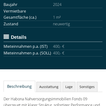
Baujahr
2024
Vermietbare
Gesamtfläche (ca.)
1 m²
Zustand
neuwertig
Details
Mieteinnahmen p.a. (IST)
400,- €
Mieteinnahmen p.a. (SOLL)
400,- €
Beschreibung
Ausstattung
Lage
Sonstiges
Der Habona Nahversorgungsimmobilien Fonds 09
überzeugt mit klarer Struktur, sofortiger Performance und