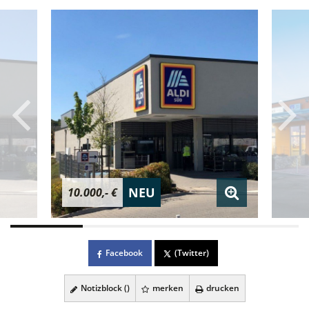
NEU
10.000,- €
Facebook
(Twitter)
Notizblock (
)
merken
drucken