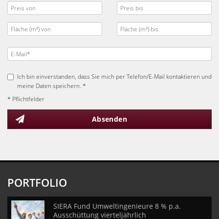
Ich bin einverstanden, dass Sie mich per Telefon/E-Mail kontaktieren und
meine Daten speichern. *
* Pflichtfelder
Absenden
PORTFOLIO
SIERA Fund Umweltingenieure 8 % p.a.
Ausschüttung vierteljährlich