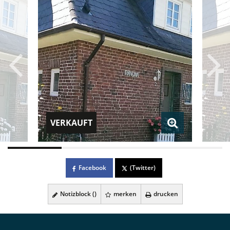
VERKAUFT
Facebook
(Twitter)
Notizblock (
)
merken
drucken