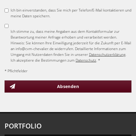
Ich bin einverstanden, dass Sie mich per Telefon/E-Mail kontaktieren und
meine Daten speichern.
Ich stimme zu, dass meine Angaben aus dem Kontaktformular zur
Beantwortung meiner Anfrage erhoben und verarbeitet werden.
Hinweis: Sie können Ihre Einwilligung jederzeit für die Zukunft per E-Mail
an info@cvm-chevalier.de widerrufen. Detaillierte Informationen zum
Umgang mit Nutzerdaten finden Sie in unserer
Datenschutzerklärung
.
Ich akzeptiere die Bestimmungen zum
Datenschutz
. *
* Pflichtfelder
Absenden
PORTFOLIO