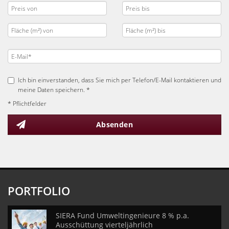
Ich bin einverstanden, dass Sie mich per Telefon/E-Mail kontaktieren und
meine Daten speichern. *
* Pflichtfelder
Absenden
PORTFOLIO
SIERA Fund Umweltingenieure 8 % p.a.
Ausschüttung vierteljährlich