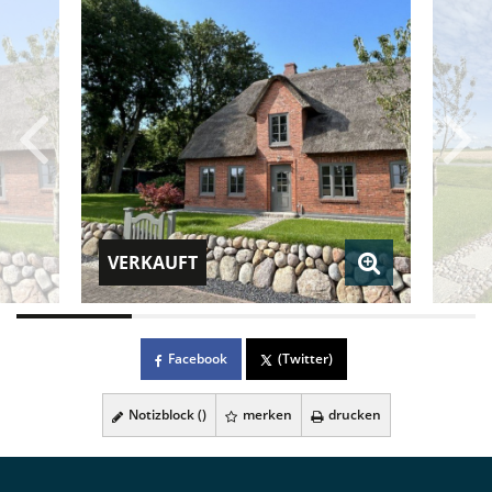
VERKAUFT
Facebook
(Twitter)
Notizblock (
)
merken
drucken