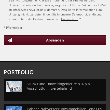
Beantwortung meiner Anfrage erhoben und verarbeitet werden.
Hinweis: Sie können Ihre Einwilligung jederzeit für die Zukunft per E-Mail
an info@cvm-chevalier.de widerrufen. Detaillierte Informationen zum
Umgang mit Nutzerdaten finden Sie in unserer
Datenschutzerklärung
.
Ich akzeptiere die Bestimmungen zum
Datenschutz
. *
* Pflichtfelder
Absenden
PORTFOLIO
SIERA Fund Umweltingenieure 8 % p.a.
Ausschüttung vierteljährlich
Habona Nahversorgungsimmobilien Fonds 09