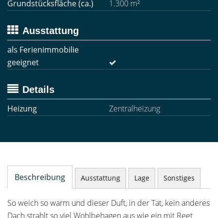
Grundstücksfläche (ca.)
1.300 m²
Ausstattung
als Ferienimmobilie
geeignet
Details
Heizung
Zentralheizung
Beschreibung
Ausstattung
Lage
Sonstiges
So weich so warm und dieser Duft, in der Tat, kein anderes
Dach strahlt so viel Wohlbehagen aus wie ein mit Reet