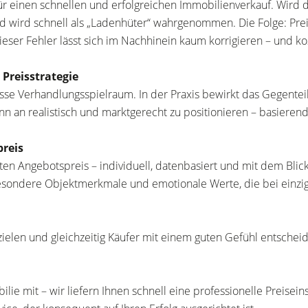
ür einen schnellen und erfolgreichen Immobilienverkauf. Wird de
und wird schnell als „Ladenhüter“ wahrgenommen. Die Folge: P
ieser Fehler lässt sich im Nachhinein kaum korrigieren – und ko
Preisstrategie
asse Verhandlungsspielraum. In der Praxis bewirkt das Gegenteil
ginn an realistisch und marktgerecht zu positionieren – basieren
preis
rten Angebotspreis – individuell, datenbasiert und mit dem Blick 
esondere Objektmerkmale und emotionale Werte, die bei einziga
zielen und gleichzeitig Käufer mit einem guten Gefühl entschei
lie mit – wir liefern Ihnen schnell eine professionelle Preisein