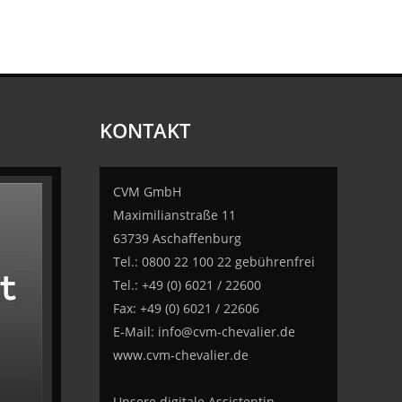
KONTAKT
CVM GmbH
Maximilianstraße 11
63739 Aschaffenburg
Tel.: 0800 22 100 22 gebührenfrei
Tel.: +49 (0) 6021 / 22600
Fax: +49 (0) 6021 / 22606
E-Mail:
info@cvm-chevalier.de
www.cvm-chevalier.de
Unsere digitale Assistentin