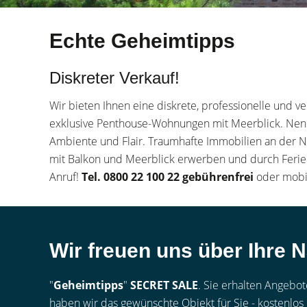
Echte Geheimtipps
Diskreter Verkauf!
Wir bieten Ihnen eine diskrete, professionelle und 
exklusive Penthouse-Wohnungen mit Meerblick. Nen
Ambiente und Flair. Traumhafte Immobilien an der N
mit Balkon und Meerblick erwerben und durch Ferienv
Anruf!
Tel. 0800 22 100 22 gebührenfrei
oder mobi
Wir freuen uns über Ihre N
"
Geheimtipps
"
SECRET SALE
. Sie erhalten Angebo
haben wir das gewünschte Objekt für Sie - kostenlos