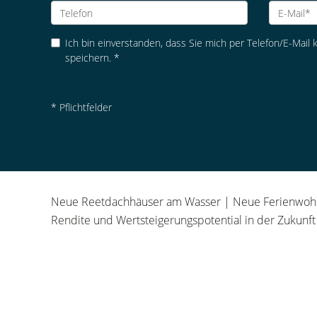
Ich bin einverstanden, dass Sie mich per Telefon/E-Mail
speichern. *
* Pflichtfelder
Neue Reetdachhäuser am Wasser | Neue Ferienwohnun
Rendite und Wertsteigerungspotential in der Zukunft 