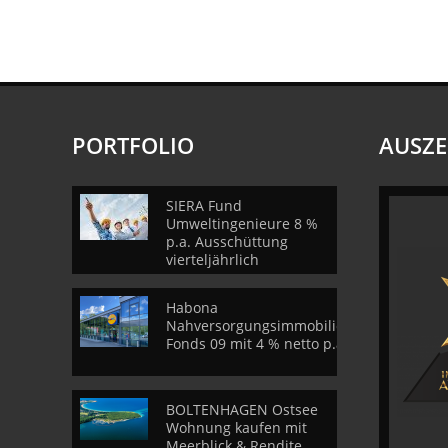
PORTFOLIO
AUSZ
SIERA Fund
Umweltingenieure 8 %
p.a. Ausschüttung
vierteljährlich
Habona
Nahversorgungsimmobilien
Fonds 09 mit 4 % netto p.a.
BOLTENHAGEN Ostsee
Wohnung kaufen mit
Meerblick & Rendite