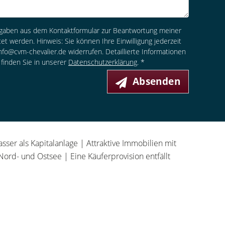
ngaben aus dem Kontaktformular zur Beantwortung meiner
et werden. Hinweis: Sie können Ihre Einwilligung jederzeit
info@cvm-chevalier.de widerrufen. Detaillierte Informationen
finden Sie in unserer
Datenschutzerklärung
. *
Absenden
r als Kapitalanlage | Attraktive Immobilien mit
ord- und Ostsee | Eine Käuferprovision entfällt