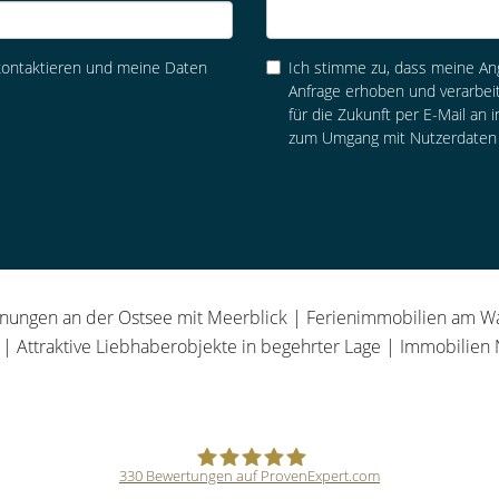
 kontaktieren und meine Daten
Ich stimme zu, dass meine A
Anfrage erhoben und verarbeit
für die Zukunft per E-Mail an 
zum Umgang mit Nutzerdaten 
gen an der Ostsee mit Meerblick | Ferienimmobilien am Wasse
| Attraktive Liebhaberobjekte in begehrter Lage | Immobilien N
330
Bewertungen auf ProvenExpert.com