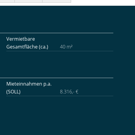
Vermietbare
Gesamtfläche (ca.)
40 m²
Mieteinnahmen p.a.
(SOLL)
8.316,- €