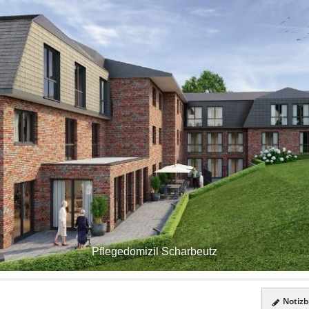
Pflegedomizil Scharbeutz
Notizbl