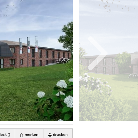
ock (
)
merken
drucken