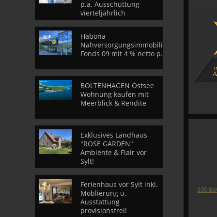
p.a. Ausschüttung
vierteljährlich
Habona
Nahversorgungsimmobilien
Fonds 09 mit 4 % netto p.a.
BOLTENHAGEN Ostsee
Wohnung kaufen mit
Meerblick & Rendite
Exklusives Landhaus
"ROSE GARDEN"
Ambiente & Flair vor
Sylt!
Ferienhaus vor Sylt inkl.
330
Be
Möblierung u.
Ausstattung
provisionsfrei!