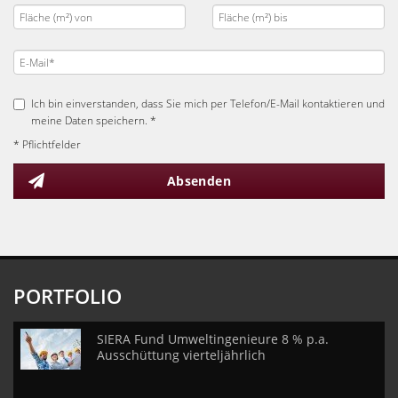
Ich bin einverstanden, dass Sie mich per Telefon/E-Mail kontaktieren und
meine Daten speichern. *
* Pflichtfelder
Absenden
PORTFOLIO
SIERA Fund Umweltingenieure 8 % p.a.
Ausschüttung vierteljährlich