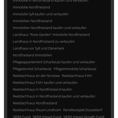
Immobilie in Nordfriesland kaufen und verkaufen
Immobilie Nordfriesland
Immobilie Sylt kaufen und verkaufen
Immobilien Nordfriesland
Immobilien Nordfriesland kaufen und verkaufen
Landhaus "Rose Garden" Immobilie Nordfriesland
Landhaus in Nordfriesland zu verkaufen
Landhaus vor Sylt und Dänemark
Nordfriesland Immobilien
Pflegeappartement Scharbeutz kaufen und verkaufen
Pflegedomizil Scharbeutz
Pflegeimmobilie Scharbeutz
Reetdachhaus an der Nordsee
Reetdachhaus Föhr
Reetdachhaus Föhr kaufen und verkaufen
Reetdachhaus in Nordfriesland kaufen
Reetdachhaus in Nordfriesland kaufen und verkaufen
Reetdachhaus Nordfriesland
Reetdachhaus Risum-Lindholm
Renditeobjekt Düsseldorf
SIERA Fund
SIERA Impact Fund
SIERA Impact Growth Fund