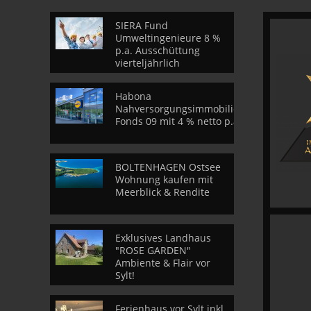
SIERA Fund
Umweltingenieure 8 %
p.a. Ausschüttung
vierteljährlich
Habona
Nahversorgungsimmobilien
Fonds 09 mit 4 % netto p.a.
BOLTENHAGEN Ostsee
Wohnung kaufen mit
Meerblick & Rendite
Exklusives Landhaus
"ROSE GARDEN"
Ambiente & Flair vor
Sylt!
Ferienhaus vor Sylt inkl.