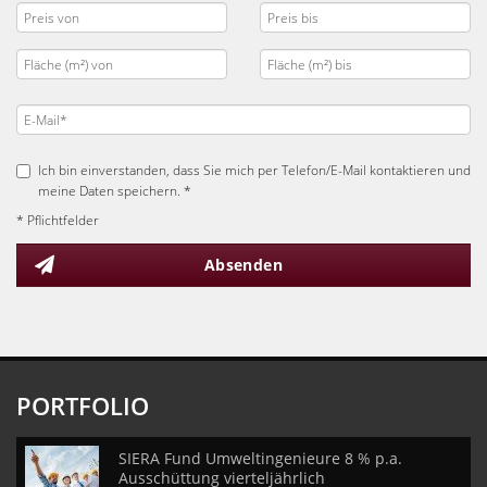
Ich bin einverstanden, dass Sie mich per Telefon/E-Mail kontaktieren und
meine Daten speichern. *
* Pflichtfelder
Absenden
PORTFOLIO
SIERA Fund Umweltingenieure 8 % p.a.
Ausschüttung vierteljährlich