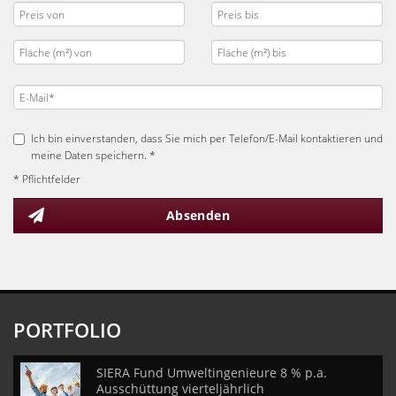
Ich bin einverstanden, dass Sie mich per Telefon/E-Mail kontaktieren und
meine Daten speichern. *
* Pflichtfelder
Absenden
PORTFOLIO
SIERA Fund Umweltingenieure 8 % p.a.
Ausschüttung vierteljährlich