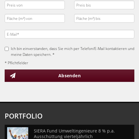
Ich bin einverstanden, dass Sie mich per Telefon/E-Mail kontaktieren und
meine Daten speichern. *
* Pflichtfelder
Absenden
PORTFOLIO
SIERA Fund Umweltingenieure 8 % p.a.
Ausschüttung vierteljährlich